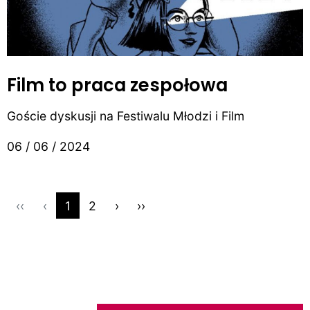
Film to praca zespołowa
Goście dyskusji na Festiwalu Młodzi i Film
06 / 06 / 2024
‹‹
‹
1
2
›
››