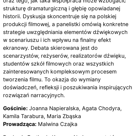
oraz tego, jak taka współpraca może wzbogacić
strukturę dramaturgiczną i głębię opowiadanej
historii. Dyskusja skoncentruje się na polskiej
produkcji filmowej, a panelistki omówią konkretne
strategie uwzględniania elementów dźwiękowych
w scenariuszu i ich wpływu na finalny efekt
ekranowy. Debata skierowana jest do
scenarzystów, reżyserów, realizatorów dźwięku,
studentów szkół filmowych oraz wszystkich
zainteresowanych kompleksowym procesem
tworzenia filmu. To okazja do wymiany
doświadczeń, refleksji i poszukiwania inspirujących
rozwiązań narracyjnych.
Gościnie:
Joanna Napieralska, Agata Chodyra,
Kamila Tarabura, Maria Zbąska
Prowadząca:
Malwina Czajka