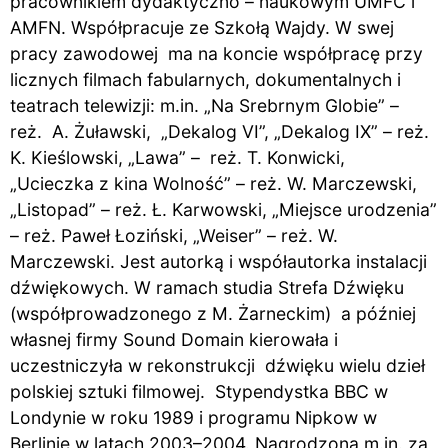
pracownikiem dydaktyczno – naukowym UMFC i
AMFN. Współpracuje ze Szkołą Wajdy. W swej
pracy zawodowej ma na koncie współpracę przy
licznych filmach fabularnych, dokumentalnych i
teatrach telewizji: m.in. „Na Srebrnym Globie” –
reż. A. Żuławski, „Dekalog VI”, „Dekalog IX” – reż.
K. Kieślowski, „Lawa” – reż. T. Konwicki,
„Ucieczka z kina Wolność” – reż. W. Marczewski,
„Listopad” – reż. Ł. Karwowski, „Miejsce urodzenia”
– reż. Paweł Łoziński, „Weiser” – reż. W.
Marczewski. Jest autorką i współautorka instalacji
dźwiękowych. W ramach studia Strefa Dźwięku
(współprowadzonego z M. Żarneckim) a później
własnej firmy Sound Domain kierowała i
uczestniczyła w rekonstrukcji dźwięku wielu dzieł
polskiej sztuki filmowej. Stypendystka BBC w
Londynie w roku 1989 i programu Nipkow w
Berlinie w latach 2003–2004. Nagrodzona m.in. za