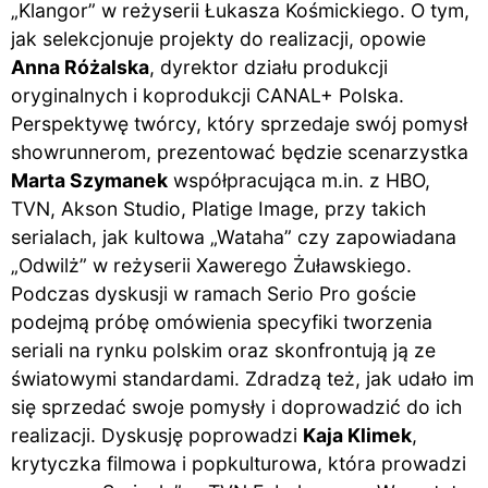
„Klangor” w reżyserii Łukasza Kośmickiego. O tym,
jak selekcjonuje projekty do realizacji, opowie
Anna Różalska
, dyrektor działu produkcji
oryginalnych i koprodukcji CANAL+ Polska.
Perspektywę twórcy, który sprzedaje swój pomysł
showrunnerom, prezentować będzie scenarzystka
Marta Szymanek
współpracująca m.in. z HBO,
TVN, Akson Studio, Platige Image, przy takich
serialach, jak kultowa „Wataha” czy zapowiadana
„Odwilż” w reżyserii Xawerego Żuławskiego.
Podczas dyskusji w ramach Serio Pro goście
podejmą próbę omówienia specyfiki tworzenia
seriali na rynku polskim oraz skonfrontują ją ze
światowymi standardami. Zdradzą też, jak udało im
się sprzedać swoje pomysły i doprowadzić do ich
realizacji. Dyskusję poprowadzi
Kaja Klimek
,
krytyczka filmowa i popkulturowa, która prowadzi