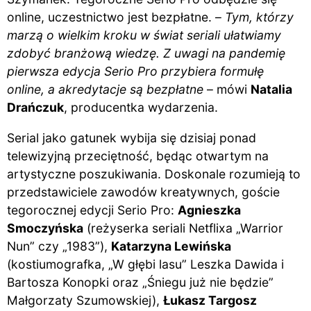
online, uczestnictwo jest bezpłatne. –
Tym, którzy
marzą o wielkim kroku w świat seriali ułatwiamy
zdobyć branżową wiedzę. Z uwagi na pandemię
pierwsza edycja Serio Pro przybiera formułę
online, a akredytacje są bezpłatne
– mówi
Natalia
Drańczuk
, producentka wydarzenia.
Serial jako gatunek wybija się dzisiaj ponad
telewizyjną przeciętność, będąc otwartym na
artystyczne poszukiwania. Doskonale rozumieją to
przedstawiciele zawodów kreatywnych, goście
tegorocznej edycji Serio Pro:
Agnieszka
Smoczyńska
(reżyserka seriali Netflixa „Warrior
Nun” czy „1983”),
Katarzyna Lewińska
(kostiumografka, „W głębi lasu” Leszka Dawida i
Bartosza Konopki oraz „Śniegu już nie będzie”
Małgorzaty Szumowskiej),
Łukasz Targosz