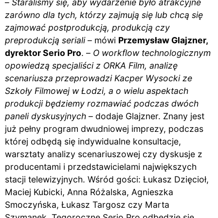
–
Staraliśmy się, aby wydarzenie było atrakcyjne
zarówno dla tych, którzy zajmują się lub chcą się
zajmować postprodukcją, produkcją czy
preprodukcją seriali
– mówi
Przemysław Glajzner,
dyrektor Serio Pro
. –
O workflow technologicznym
opowiedzą specjaliści z ORKA Film, analizę
scenariusza przeprowadzi Kacper Wysocki ze
Szkoły Filmowej w Łodzi, a o wielu aspektach
produkcji będziemy rozmawiać podczas dwóch
paneli dyskusyjnych
– dodaje Glajzner. Znany jest
już pełny program dwudniowej imprezy, podczas
której odbędą się indywidualne konsultacje,
warsztaty analizy scenariuszowej czy dyskusje z
producentami i przedstawicielami największych
stacji telewizyjnych. Wśród gości: Łukasz Dzięcioł,
Maciej Kubicki, Anna Różalska, Agnieszka
Smoczyńska, Łukasz Targosz czy Marta
Szymanek. Tegoroczne Serio Pro odbędzie się