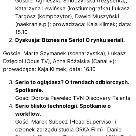
Goście: Agnieszka Smoczyńska (reżyserka),
Katarzyna Lewińska (kostiumografka) Łukasz
Targosz (kompozytor), Dawid Muszyński
(
naekranie.pl
); prowadząca: Kaja Klimek; data:
15.10
Dyskusja: Biznes na Serio! O rynku seriali.
Goście: Marta Szymanek (scenarzystka), Łukasz
Dzięcioł (Opus TV), Anna Różalska (Canal +);
prowadząca: Kaja Klimek; data: 16.10
Serio to oglądasz? O trendach odbiorczych.
Spotkanie.
Gość: Dorota Pawelec TVN Discovery Talents
Serio blisko technologii. Spotkanie o
workflow.
Gość: Marek Subocz (Head Supervisor i
członek zarządu studia ORKA Film) i Daniel