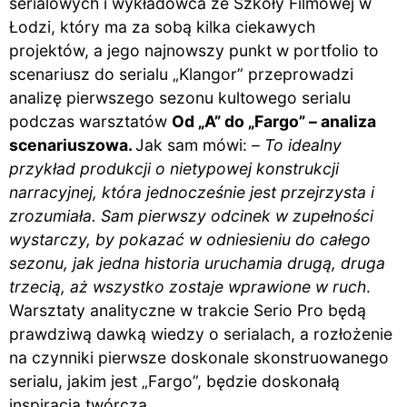
serialowych i wykładowca ze Szkoły Filmowej w
Łodzi, który ma za sobą kilka ciekawych
projektów, a jego najnowszy punkt w portfolio to
scenariusz do serialu „Klangor” przeprowadzi
analizę pierwszego sezonu kultowego serialu
podczas warsztatów
Od „A” do „Fargo” – analiza
scenariuszowa.
Jak sam mówi: –
To idealny
przykład produkcji o nietypowej konstrukcji
narracyjnej, która jednocześnie jest przejrzysta i
zrozumiała. Sam pierwszy odcinek w zupełności
wystarczy, by pokazać w odniesieniu do całego
sezonu, jak jedna historia uruchamia drugą, druga
trzecią, aż wszystko zostaje wprawione w ruch
.
Warsztaty analityczne w trakcie Serio Pro będą
prawdziwą dawką wiedzy o serialach, a rozłożenie
na czynniki pierwsze doskonale skonstruowanego
serialu, jakim jest „Fargo”, będzie doskonałą
inspiracją twórczą.