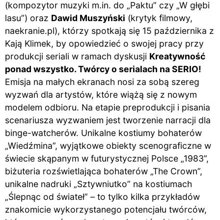
(kompozytor muzyki m.in. do „Paktu” czy „W głębi
lasu”) oraz
Dawid Muszyński
(krytyk filmowy,
naekranie.pl), którzy spotkają się 15 października z
Kają Klimek, by opowiedzieć o swojej pracy przy
produkcji seriali w ramach dyskusji
Kreatywność
ponad wszystko. Twórcy o serialach na SERIO!
Emisja na małych ekranach nosi za sobą szereg
wyzwań dla artystów, które wiążą się z nowym
modelem odbioru. Na etapie preprodukcji i pisania
scenariusza wyzwaniem jest tworzenie narracji dla
binge-watcherów. Unikalne kostiumy bohaterów
„
Wiedźmina”, wyjątkowe obiekty scenograficzne w
świecie skąpanym w futurystycznej Polsce
„
1983”,
biżuteria rozświetlająca bohaterów
„
The Crown”,
unikalne nadruki
„
Sztywniutko” na kostiumach
„
Ślepnąc od świateł” – to tylko kilka przykładów
znakomicie wykorzystanego potencjału twórców,