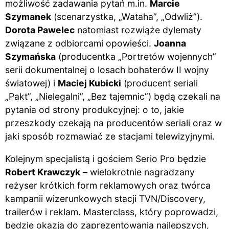
możliwość zadawania pytań m.in.
Marcie
Szymanek
(scenarzystka, „Wataha”, „Odwliż”).
Dorota Pawelec
natomiast rozwiąże dylematy
związane z odbiorcami opowieści.
Joanna
Szymańska
(producentka „Portretów wojennych”
serii dokumentalnej o losach bohaterów II wojny
światowej) i
Maciej Kubicki
(producent seriali
„Pakt”, „Nielegalni”, „Bez tajemnic”) będą czekali na
pytania od strony produkcyjnej: o to, jakie
przeszkody czekają na producentów seriali oraz w
jaki sposób rozmawiać ze stacjami telewizyjnymi.
Kolejnym specjalistą i gościem Serio Pro będzie
Robert Krawczyk
– wielokrotnie nagradzany
reżyser krótkich form reklamowych oraz twórca
kampanii wizerunkowych stacji TVN/Discovery,
trailerów i reklam. Masterclass, który poprowadzi,
będzie okazją do zaprezentowania najlepszych,