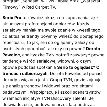
program „Seriaale” w TVN Fabuła oraz „Warsztat
Filmowy” w Red Carpet TV.
Serio Pro
to również okazja do zapoznania się z
aktualnymi preferencjami odbiorców. Każdy
serialowy maniak ma swoje zdanie w kwestii tego,
co aktualne trendy powinny wnieść do dostępnego
repertuaru. To jak, ile i co oglądamy zależy od
osobistych upodobań, ale czy na pewno?
Dorota
Pawelec
, analityczka TVN potrafi zauważyć pewne
tendencje wśród serialowej widowni, o czym
opowie podczas spotkania
Serio to oglądasz? O
trendach odbiorczych
. Dorota Pawelec od ponad
dekady związana jest z Grupą TVN, gdzie zajmuje
się analizą trendów i widowni oraz projektami
badawczymi. Współpracuje i szkoli scenarzystów
w ramach inicjatyw TVN Discovery Talents. Jej
doświadczenie, budowane przez lata podczas