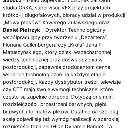
Subocz
– Head Supervisor i członek zarządu
studia ORKA, supervisor VFX przy projektach
krótko- i długofalowych, biorący udział w produkcji
„Mowy ptaków” Xawerego Żuławskiego oraz
Daniel Pietrzyk
– Dyrektor Technologiczny
współpracujący przy tworzeniu „Dezertera”
Floriana Gallenbergera czy „Króla” Jana P.
Matuszyńskiego, który dzięki wszechstronnej
wiedzy technicznej oraz doświadczeniu w
postprodukcji, zapewnia producentom cenne
wsparcie technologiczne na każdym etapie
postprodukcji. Każdy dystrybutor treści, telewizje
czy OTT mają swoje wymogi techniczne, które
często są zupełnie odrębne. Dotyczą one m.in.
rozdzielczości, przestrzeni barwnych, głębi
bitowych i formatów plików. Ostatnio na szeroką
skalę pojawił się też wymóg realizacji w szerokiej
rozpiętości tonalnej (High Dynamic Range). Ta