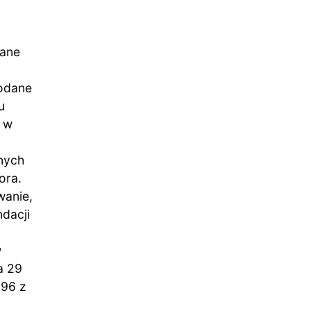
rane
podane
u
ę w
nych
ora.
wanie,
dacji
w
a 29
.96 z