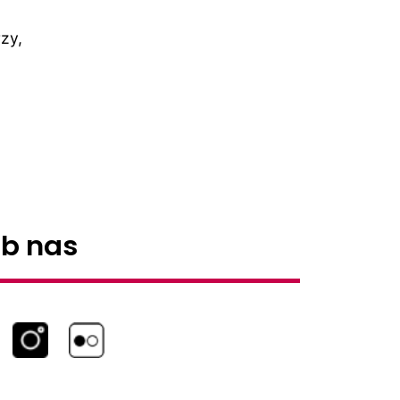
zy,
ub nas