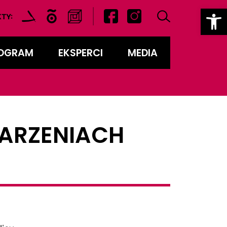
Ot
|
TY:
OGRAM
EKSPERCI
MEDIA
ARZENIACH