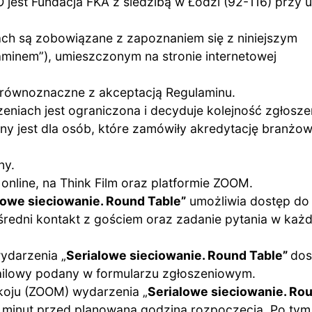
est Fundacja FKA z siedzibą w Łodzi (92-116) przy u
ch są zobowiązane z zapoznaniem się z niniejszym
minem”), umieszczonym na stronie internetowej
 równoznaczne z akceptacją Regulaminu.
niach jest ograniczona i decyduje kolejność zgłosze
y jest dla osób, które zamówiły akredytację branżo
ny.
online, na Think Film oraz platformie ZOOM.
lowe sieciowanie. Round Table”
umożliwia dostęp do
redni kontakt z gościem oraz zadanie pytania w każd
ydarzenia „
Serialowe sieciowanie. Round Table”
dos
ailowy podany w formularzu zgłoszeniowym.
koju (ZOOM) wydarzenia „
Serialowe sieciowanie. Ro
 5 minut przed planowaną godziną rozpoczęcia. Po tym