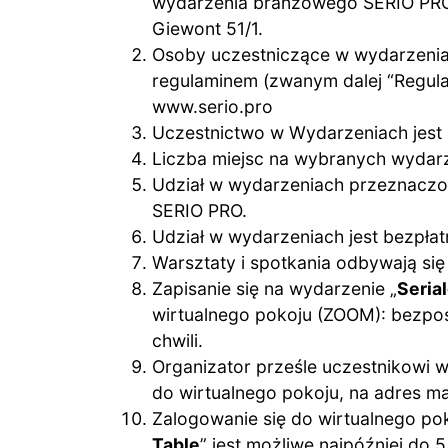
wydarzenia branżowego SERIO PRO j
Giewont 51/1.
Osoby uczestniczące w wydarzenia
regulaminem (zwanym dalej “Regula
www.serio.pro
Uczestnictwo w Wydarzeniach jest
Liczba miejsc na wybranych wydarze
Udział w wydarzeniach przeznaczon
SERIO PRO.
Udział w wydarzeniach jest bezpłat
Warsztaty i spotkania odbywają się 
Zapisanie się na wydarzenie „
Seria
wirtualnego pokoju (ZOOM): bezpoś
chwili.
Organizator prześle uczestnikowi w
do wirtualnego pokoju, na adres m
Zalogowanie się do wirtualnego po
Table
” jest możliwe najpóźniej do