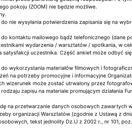
nego pokoju (ZOOM) nie będzie możliwe.
ny.
 do nie wysyłania potwierdzenia zapisania
się na wyb
o do kontaktu mailowego bądź telefonicznego (dane 
estnikami wydarzenia / warsztatów / spotkania, w cel
 satysfakcji uczestnika. Część ankiet może odbyć si
 do wykorzystania materiałów filmowych i fotograficz
zeń na potrzeby promocyjne i informacyjne Organizat
ich wizerunek może zostać utrwalony przez fotografo
rodzaju zapisu na materiale promującym działania Fun
odę na przetwarzanie danych osobowych zawartych 
eby organizacji Warsztatów (zgodnie z Ustawą z dni
osobowych, tekst jednolity Dz.U z 2002 r., nr 101, poz