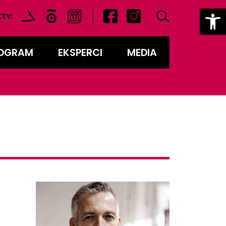
Ot
|
TY:
OGRAM
EKSPERCI
MEDIA