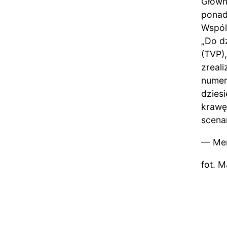
Główny
ponad
Wspóln
„Do d
(TVP),
zreal
numer
dzies
krawę
scena
— Me
fot. M