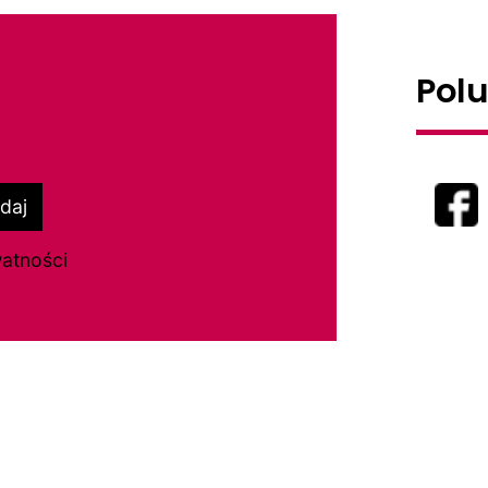
Pol
daj
watności