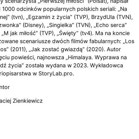
 scenarzysta „Pierwszej miłości” (Polsat), napisał
 1000 odcinków popularnych polskich seriali: „Na
ej” (tvn), „Egzamin z życia” (TVP), BrzydUla (TVN),
zwonka” (Disney), „Singielka” (TVN), „Echo serca”
 „M jak miłość” (TVP), „Święty” (tv4). Ma na koncie
izowane scenariusze dwóch filmów fabularnych: „Los
os” (2011), „Jak zostać gwiazdą” (2020). Autor
ięciu powieści, najnowsza „Himalaya. Wyprawa na
dź życia” została wydana w 2023. Wykładowca
riopisarstwa w StoryLab.pro.
ntor
aciej Zienkiewicz