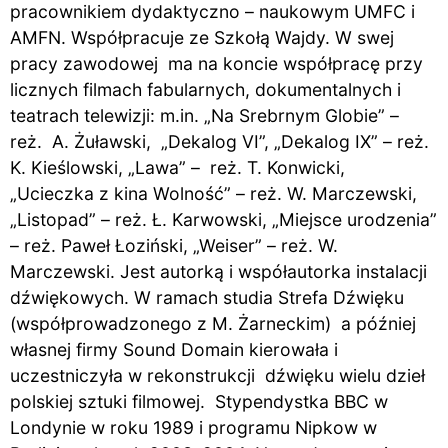
pracownikiem dydaktyczno – naukowym UMFC i
AMFN. Współpracuje ze Szkołą Wajdy. W swej
pracy zawodowej ma na koncie współpracę przy
licznych filmach fabularnych, dokumentalnych i
teatrach telewizji: m.in. „Na Srebrnym Globie” –
reż. A. Żuławski, „Dekalog VI”, „Dekalog IX” – reż.
K. Kieślowski, „Lawa” – reż. T. Konwicki,
„Ucieczka z kina Wolność” – reż. W. Marczewski,
„Listopad” – reż. Ł. Karwowski, „Miejsce urodzenia”
– reż. Paweł Łoziński, „Weiser” – reż. W.
Marczewski. Jest autorką i współautorka instalacji
dźwiękowych. W ramach studia Strefa Dźwięku
(współprowadzonego z M. Żarneckim) a później
własnej firmy Sound Domain kierowała i
uczestniczyła w rekonstrukcji dźwięku wielu dzieł
polskiej sztuki filmowej. Stypendystka BBC w
Londynie w roku 1989 i programu Nipkow w